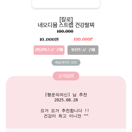
[칼로]
네오디뮴 스트랩 건강팔찌
100,000
10,000원
100,000P
랜덤박스로 구매
포인트로 구매
배송게이지
100
상세설명
[행운의여신] 님 추천

2025.08.28

요거 요거 추천합니다 !! 

건강이 최고 이니깐 ^^