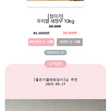
[정이가]
우리쌀 새청무 10kg
39,000
10,000원
39,000P
랜덤박스로 구매
포인트로 구매
배송게이지
40
상세설명
[좋은거즐때됬짆아]님 추천

2025.09.17
