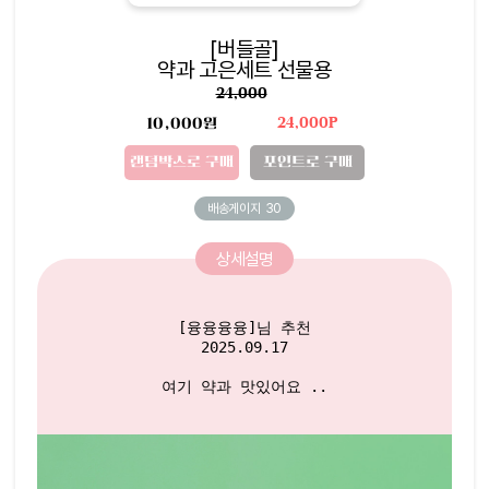
[버들골]
약과 고은세트 선물용
24,000
10,000원
24,000P
랜덤박스로 구매
포인트로 구매
배송게이지
30
상세설명
[융융융융]님 추천

2025.09.17
