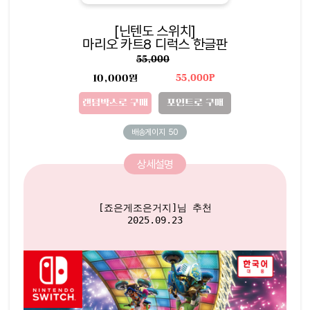
[닌텐도 스위치]
마리오 카트8 디럭스 한글판
55,000
10,000원
55,000P
랜덤박스로 구매
포인트로 구매
배송게이지
50
상세설명
[죠은게조은거지]님 추천

2025.09.23