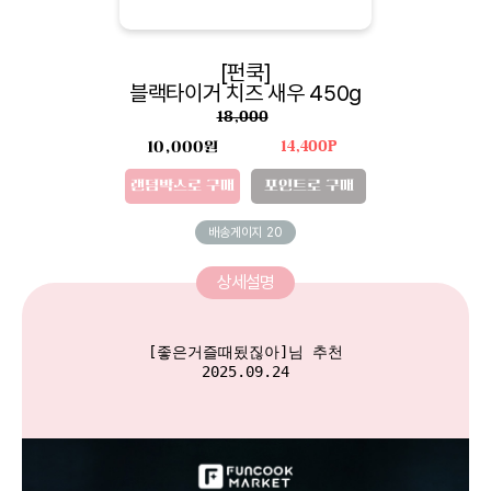
[펀쿡]
블랙타이거 치즈 새우 450g
18,000
10,000원
14,400P
랜덤박스로 구매
포인트로 구매
배송게이지
20
상세설명
[좋은거즐때됬짆아]님 추천

2025.09.24
