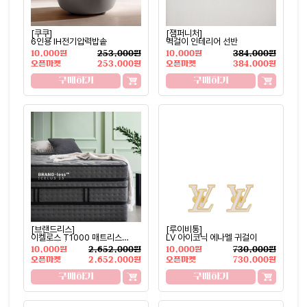
[쿠쿠]
[잼퍼니처]
6인용 IH전기압력밥솥
벽걸이 인테리어 선반
10,000원
253,000원
10,000원
384,000원
오픈마켓
253,000원
오픈마켓
384,000원
구매하기
구매하기
[브랜드리스]
[루이비통]
이켈로스 T1000 매트리스
LV 아이코닉 에나멜 귀걸이
LK(라지킹)
10,000원
2,652,000원
10,000원
730,000원
오픈마켓
2,652,000원
오픈마켓
730,000원
구매하기
구매하기