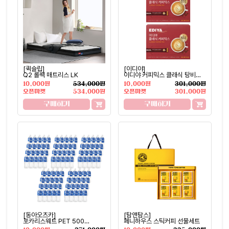
[퀵슬립]
[이디야]
Q2 롤팩 매트리스 LK
이디야 커피믹스 클래식 탕비실
대용량
10,000원
534,000원
10,000원
301,000원
오픈마켓
534,000원
오픈마켓
301,000원
구매하기
구매하기
[동아오츠카]
[탐앤탐스]
포카리스웨트 PET 500
페니하우스 스틱커피 선물세트
(100개)