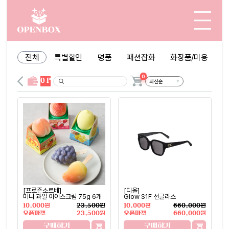
전체
특별할인
명품
패션잡화
화장품/미용
0
0 P
[프로즌소르베]
[디올]
미니 과일 아이스크림 75g 6개
Glow S1F 선글라스
10,000원
23,500원
10,000원
660,000원
오픈마켓
23,500원
오픈마켓
660,000원
구매하기
구매하기