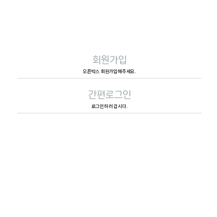
디지털/가전
홈/데코
육아/완구
식품
스포츠/레져
생활
회원가입
오픈박스 회원가입해주세요.
간편로그인
로그인하러 갑시다.