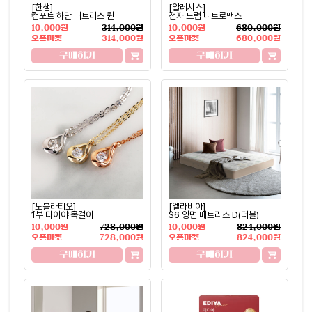
[한샘]
[알레시스]
컴포트 하단 매트리스 퀸
전자 드럼 니트로맥스
10,000원
314,000원
10,000원
680,000원
오픈마켓
314,000원
오픈마켓
680,000원
구매하기
구매하기
[노블라티오]
[엘라비아]
1부 다이야 목걸이
S6 양면 매트리스 D(더블)
10,000원
728,000원
10,000원
824,000원
오픈마켓
728,000원
오픈마켓
824,000원
구매하기
구매하기